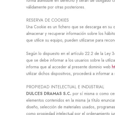
forma admisible en derecho y serán de obligado c
válidamente por otras posteriores.
RESERVA DE COOKIES
Una Cookie es un fichero que se descarga en su o
almacenar y recuperar información sobre los hábi
que utilice su equipo, pueden utilizarse para recon
Según lo dispuesto en el artículo 22.2 de la Ley 3
que se debe informar a los usuarios sobre la utili
informa que al acceder al presente dominio web
h
utilizar dichos dispositivos, procederá a informar a
PROPIEDAD INTELECTUAL E INDUSTRIAL
DULCES DRAMAS S.C.
por sí misma o como cesi
elementos contenidos en la misma (a título enuncia
diseño, selección de materiales usados, programas
como propiedad intelectual por el ordenamiento jur