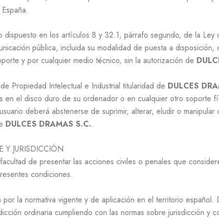
r España.
o dispuesto en los artículos 8 y 32.1, párrafo segundo, de la Le
municación pública, incluida su modalidad de puesta a disposición, 
porte y por cualquier medio técnico, sin la autorización de
DULC
e Propiedad Intelectual e Industrial titularidad de
DULCES DRA
los en el disco duro de su ordenador o en cualquier otro soporte f
usuario deberá abstenerse de suprimir, alterar, eludir o manipular
de
DULCES DRAMAS S.C.
.
 Y JURISDICCIÓN
facultad de presentar las acciones civiles o penales que considere 
presentes condiciones.
á por la normativa vigente y de aplicación en el territorio español.
risdicción ordinaria cumpliendo con las normas sobre jurisdicción y