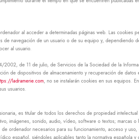
umplimiento durante el tiempo en que se encuentren publicadas e
rdenador al acceder a determinadas páginas web. Las cookies pe
tos de navegación de un usuario o de su equipo y, dependiendo de
ocer al usuario.
4/2002, de 11 de julio, de Servicios de la Sociedad de la Inform
zación de dispositivos de almacenamiento y recuperación de datos
ttps://ladramerie.com
, no se instalarán cookies en sus equipos. 
 sus usuarios.
onaria, es titular de todos los derechos de propiedad intelectual
tivo, imágenes, sonido, audio, vídeo, software o textos; marcas o 
 de ordenador necesarios para su funcionamiento, acceso y uso, e
ídico español, siéndoles aplicables tanto la normativa española y