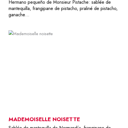
Hermano pequeño de Monsieur Pistache: sablée de
mantequilla, frangipane de pistacho, praliné de pistacho,
ganache…
4-6
34,00
€
MADEMOISELLE NOISETTE
Sablée de mantequilla de Normandía, frangipane de