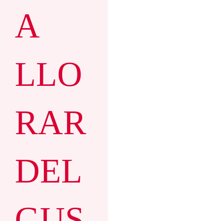
Al fin y al cabo,
A
como todos los
dramas.
LLO
RAR
DEL
GUS