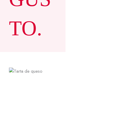
TO.
8-10
40,00
€