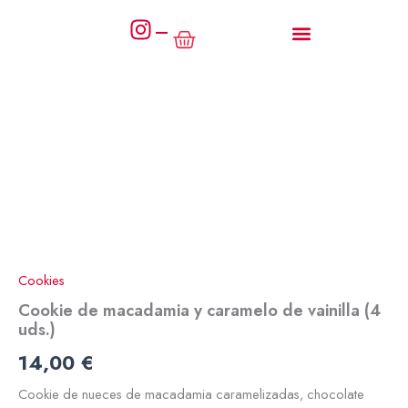
Ir
al
Cart
contenido
Cookie
de
macadamia
y
caramelo
de
vainilla
(4
uds.)
Cookies
cantidad
Cookie de macadamia y caramelo de vainilla (4
uds.)
14,00
€
Cookie de nueces de macadamia caramelizadas, chocolate