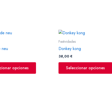
Este
producto
Festividades
tiene
e neu
Donkey kong
múltiples
38,00
€
variantes.
Las
cionar opciones
Seleccionar opciones
opciones
se
pueden
elegir
en
la
página